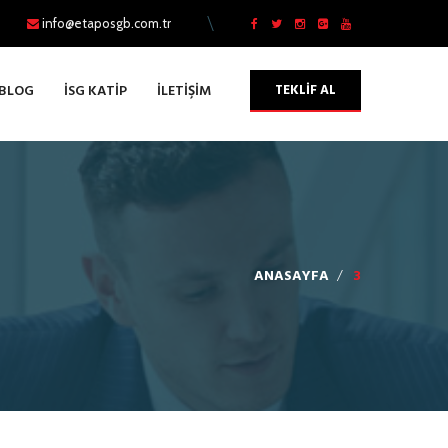
info@etaposgb.com.tr
TEKLİF AL
BLOG
İSG KATİP
İLETİŞİM
ANASAYFA
3