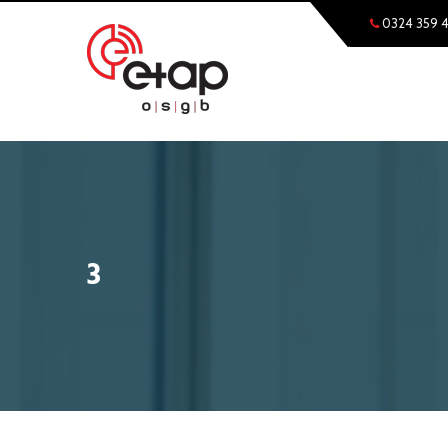
0324 359 
3