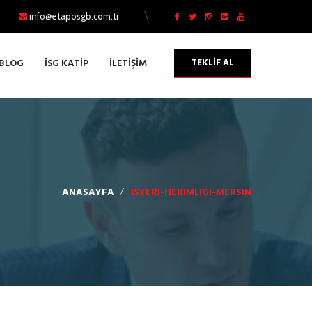
info@etaposgb.com.tr
TEKLİF AL
BLOG
İSG KATİP
İLETİŞİM
ANASAYFA
ISYERI-HEKIMLIGI-MERSIN