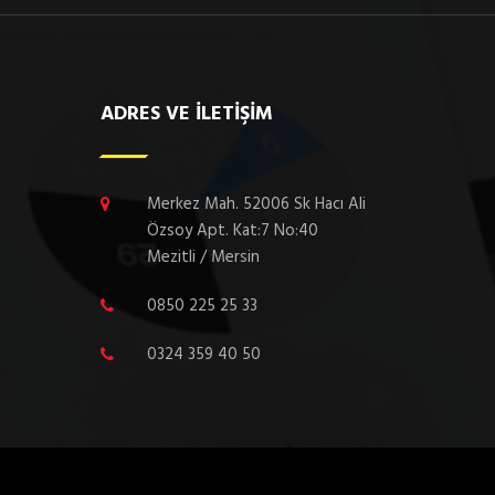
ADRES VE İLETİŞİM
Merkez Mah. 52006 Sk Hacı Ali
Özsoy Apt. Kat:7 No:40
Mezitli / Mersin
0850 225 25 33
0324 359 40 50