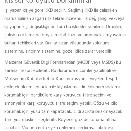
Kişisel Koruyucu Donanımlar
İşi yapan kişiye göre KKD seçilir. Seçilmiş KKD ile çalışırken
maruz kalınan asgari risk tekrar incelenir. İş değişikliği ve/veya
işi yapan kişi değişikliğinde tüm bu işlemler yenilenir. Örneğin,
çalışma ortamında boyalı metal tozu ve amonyak kimyasalının
buharı tehlikeleri var. Bunlar insan vücudunda solunum
sistemine, sindirim sistemine, göze, cilde zarar verebilir.
Malzeme Güvenlik Bilgi Formlarından (MGBF veya MSDS) bu
zararlar tespit edilebilir. Bu durumda ölçümler yapılmalı ve
Maksimum Kabul edilebilir Konsantrasyon seviyeleri tespit
edilerek ölçüm sonuçları ile kıyaslanmalıdır. Solunum sistemini
korumak için; partiküllere karşı koruyucu filtre seçimi ve
amonyak’a karşı koruyucu filtre seçimi yapılır. Gözü ve cildi
korumak için; yüzü tam kapatacak, cildi açıkta bırakmayacak
tam yüz maskesi seçilebilir. Böylece göz de koruma altına
alınabilir. Vücuda nüfuziyeti önlemek için kimyasala karşı