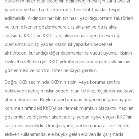
etkilerinin neler olabileceğinin belirlenebilmesi için saha analizi
yapılmalı ve basitçe bir kontrol listesi ile ihtiyaçlar tespit
edilmelidir. Ardından her bir işin nasıl yapıldığı, ortam faktörleri
ve tüm etkenler gözlemlenerek, iş akışının ve bu iş akışı
sırasında KKD’li ve KKD’siz iş akışının nasıl gerçekleşeceği
planlanmalıdır. İşi yapan kişinin işi yaparken bedensel
aktiviteleri, kullandığı diğer ekipmanlar ile vücut uyumu, kişinin
fiziksel özellikleri gibi KKD’ yi kullanması öngörülen kullanıcının
gözlenmesi ve kontrol listesine kaydı gerekir.
Doğru KKD seçiminde KKD’nin tipini veya koruma sınıfını
belirleyebilmek için riskin sebebi olan tehlike; ölçülebilir ise kayıt
altına alınmalıdır. Böylece performans değerlerine göre uygun
koruma sınıfındaki KKD’yi belirlemek mümkün olacaktır. Yapılan
gözlemler ve ölçümler akabinde işi yapan kişiye uygun KKD’nin
seçilmesi önemlidir. Örneğin yanlış beden numarası ile seçilen
eldiven kullanımında, ele büyük gelen eldiven ile çalışmada