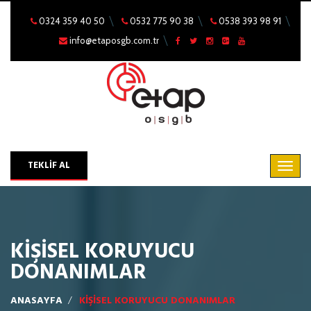
0324 359 40 50
0532 775 90 38
0538 393 98 91
info@etaposgb.com.tr
TEKLİF AL
KİŞİSEL KORUYUCU
DONANIMLAR
ANASAYFA
KİŞİSEL KORUYUCU DONANIMLAR